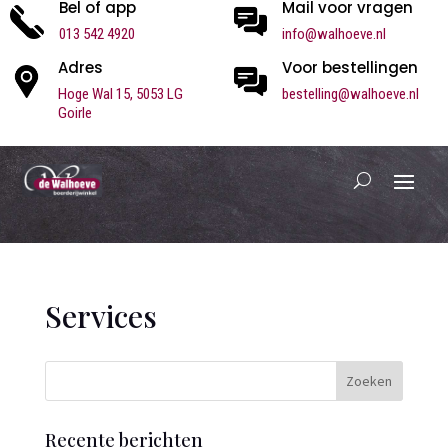
Bel of app
Mail voor vragen
013 542 4920
info@walhoeve.nl
Adres
Voor bestellingen
Hoge Wal 15,
5053 LG
bestelling@walhoeve.nl
Goirle
Services
Recente berichten